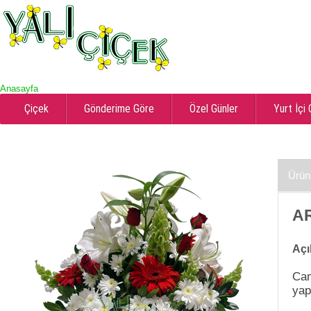
Anasayfa
Çiçek
Gönderime Göre
Özel Günler
Yurt İçi
Ürün
A
Açı
Cam
yap