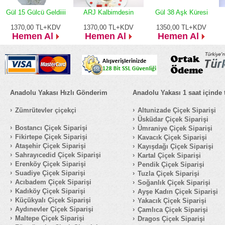
Gül 15 Gülcü Geldiiii
ARJ Kalbimdesin
Gül 38 Aşk Küresi
1370,00
TL+KDV
1370,00
TL+KDV
1350,00
TL+KDV
Hemen Al
Hemen Al
Hemen Al
Anadolu Yakası Hızlı Gönderim
Anadolu Yakası 1 saat içinde 
Zümrütevler çiçekçi
Altunizade Çiçek Siparişi
Üsküdar Çiçek Siparişi
Bostancı Çiçek Siparişi
Ümraniye Çiçek Siparişi
Fikirtepe Çiçek Siparişi
Kavacık Çiçek Siparişi
Ataşehir Çiçek Siparişi
Kayışdağı Çiçek Siparişi
Sahrayıcedid Çiçek Siparişi
Kartal Çiçek Siparişi
Erenköy Çiçek Siparişi
Pendik Çiçek Siparişi
Suadiye Çiçek Siparişi
Tuzla Çiçek Siparişi
Acıbadem Çiçek Siparişi
Soğanlık Çiçek Siparişi
Kadıköy Çiçek Siparişi
Ayşe Kadın Çiçek Siparişi
Küçükyalı Çiçek Siparişi
Yakacık Çiçek Siparişi
Aydınevler Çiçek Siparişi
Çamlıca Çiçek Siparişi
Maltepe Çiçek Siparişi
Dragos Çiçek Siparişi