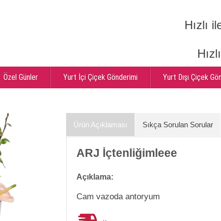
Hızlı il
Hızl
Özel Günler
Yurt İçi Çiçek Gönderimi
Yurt Dışı Çiçek Gö
Ürün Açıklaması
Sıkça Sorulan Sorular
ARJ İçtenliğimleee
Açıklama:
Cam vazoda antoryum