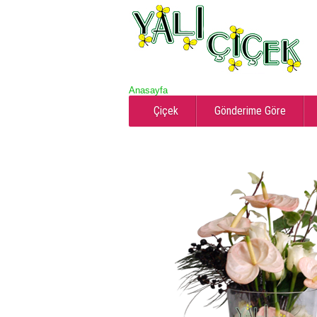
Anasayfa
Çiçek
Gönderime Göre