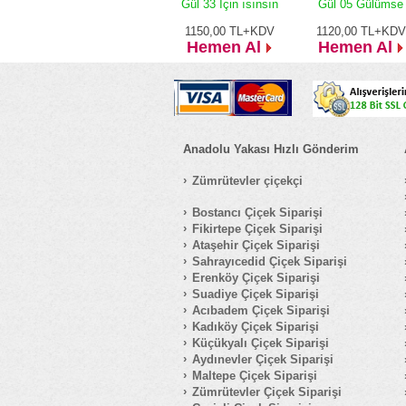
Gül 33 İçin ısınsın
Gül 05 Gülümse
1150,00
TL+KDV
1120,00
TL+KDV
Hemen Al
Hemen Al
Anadolu Yakası Hızlı Gönderim
Zümrütevler çiçekçi
Bostancı Çiçek Siparişi
Fikirtepe Çiçek Siparişi
Ataşehir Çiçek Siparişi
Sahrayıcedid Çiçek Siparişi
Erenköy Çiçek Siparişi
Suadiye Çiçek Siparişi
Acıbadem Çiçek Siparişi
Kadıköy Çiçek Siparişi
Küçükyalı Çiçek Siparişi
Aydınevler Çiçek Siparişi
Maltepe Çiçek Siparişi
Zümrütevler Çiçek Siparişi