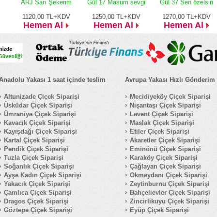
ARJ Sarı Şekerim
Gül 17 Masum sevgi
Gül 37 Sen özelsin
1120,00
TL+KDV
1250,00
TL+KDV
1270,00
TL+KDV
Hemen Al
Hemen Al
Hemen Al
Anadolu Yakası 1 saat içinde teslim
Avrupa Yakası Hızlı Gönderim
Altunizade Çiçek Siparişi
Mecidiyeköy Çiçek Siparişi
Üsküdar Çiçek Siparişi
Nişantaşı Çiçek Siparişi
Ümraniye Çiçek Siparişi
Levent Çiçek Siparişi
Kavacık Çiçek Siparişi
Maslak Çiçek Siparişi
Kayışdağı Çiçek Siparişi
Etiler Çiçek Siparişi
Kartal Çiçek Siparişi
Akaretler Çiçek Siparişi
Pendik Çiçek Siparişi
Eminönü Çiçek Siparişi
Tuzla Çiçek Siparişi
Karaköy Çiçek Siparişi
Soğanlık Çiçek Siparişi
Çağlayan Çiçek Siparişi
Ayşe Kadın Çiçek Siparişi
Okmeydanı Çiçek Siparişi
Yakacık Çiçek Siparişi
Zeytinburnu Çiçek Siparişi
Çamlıca Çiçek Siparişi
Bahçelievler Çiçek Siparişi
Dragos Çiçek Siparişi
Zincirlikuyu Çiçek Siparişi
Göztepe Çiçek Siparişi
Eyüp Çiçek Siparişi