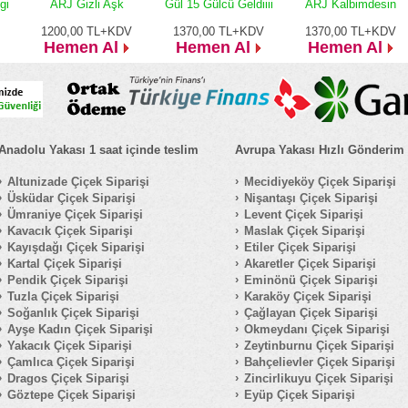
gi
ARJ Gizli Aşk
Gül 15 Gülcü Geldiiii
ARJ Kalbimdesin
1200,00
TL+KDV
1370,00
TL+KDV
1370,00
TL+KDV
Hemen Al
Hemen Al
Hemen Al
Anadolu Yakası 1 saat içinde teslim
Avrupa Yakası Hızlı Gönderim
Altunizade Çiçek Siparişi
Mecidiyeköy Çiçek Siparişi
Üsküdar Çiçek Siparişi
Nişantaşı Çiçek Siparişi
Ümraniye Çiçek Siparişi
Levent Çiçek Siparişi
Kavacık Çiçek Siparişi
Maslak Çiçek Siparişi
Kayışdağı Çiçek Siparişi
Etiler Çiçek Siparişi
Kartal Çiçek Siparişi
Akaretler Çiçek Siparişi
Pendik Çiçek Siparişi
Eminönü Çiçek Siparişi
Tuzla Çiçek Siparişi
Karaköy Çiçek Siparişi
Soğanlık Çiçek Siparişi
Çağlayan Çiçek Siparişi
Ayşe Kadın Çiçek Siparişi
Okmeydanı Çiçek Siparişi
Yakacık Çiçek Siparişi
Zeytinburnu Çiçek Siparişi
Çamlıca Çiçek Siparişi
Bahçelievler Çiçek Siparişi
Dragos Çiçek Siparişi
Zincirlikuyu Çiçek Siparişi
Göztepe Çiçek Siparişi
Eyüp Çiçek Siparişi