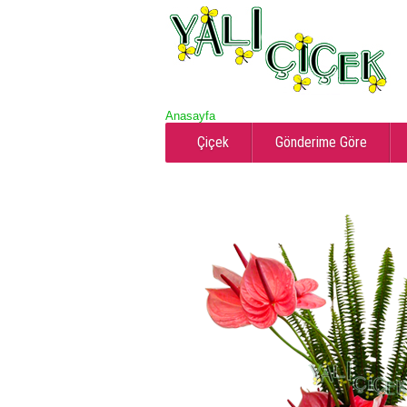
Anasayfa
Çiçek
Gönderime Göre