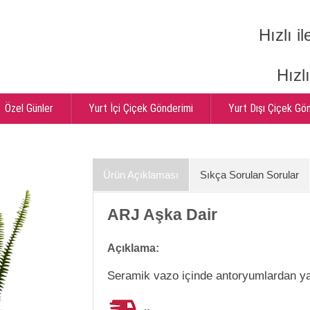
Hızlı il
Hızl
Özel Günler
Yurt İçi Çiçek Gönderimi
Yurt Dışı Çiçek Gö
Ürün Açıklaması
Sıkça Sorulan Sorular
ARJ Aşka Dair
Açıklama:
Seramik vazo içinde antoryumlardan ya