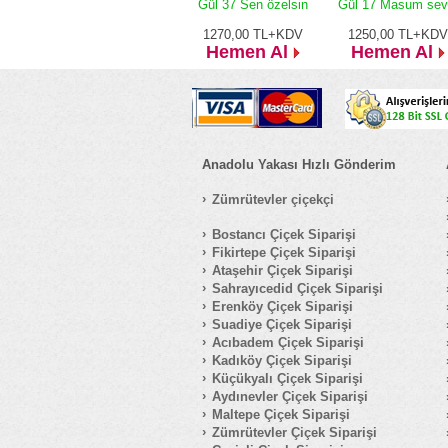
Gül 37 Sen özelsin
Gül 17 Masum sev
1270,00
TL+KDV
1250,00
TL+KDV
Hemen Al
Hemen Al
Anadolu Yakası Hızlı Gönderim
Zümrütevler çiçekçi
Bostancı Çiçek Siparişi
Fikirtepe Çiçek Siparişi
Ataşehir Çiçek Siparişi
Sahrayıcedid Çiçek Siparişi
Erenköy Çiçek Siparişi
Suadiye Çiçek Siparişi
Acıbadem Çiçek Siparişi
Kadıköy Çiçek Siparişi
Küçükyalı Çiçek Siparişi
Aydınevler Çiçek Siparişi
Maltepe Çiçek Siparişi
Zümrütevler Çiçek Siparişi