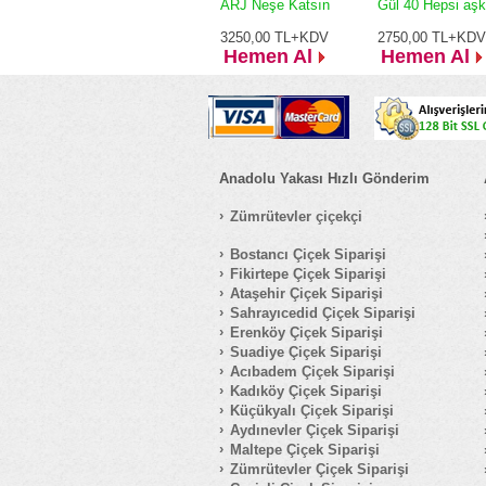
ARJ Neşe Katsın
Gül 40 Hepsi aşk
3250,00
TL+KDV
2750,00
TL+KDV
Hemen Al
Hemen Al
Anadolu Yakası Hızlı Gönderim
Zümrütevler çiçekçi
Bostancı Çiçek Siparişi
Fikirtepe Çiçek Siparişi
Ataşehir Çiçek Siparişi
Sahrayıcedid Çiçek Siparişi
Erenköy Çiçek Siparişi
Suadiye Çiçek Siparişi
Acıbadem Çiçek Siparişi
Kadıköy Çiçek Siparişi
Küçükyalı Çiçek Siparişi
Aydınevler Çiçek Siparişi
Maltepe Çiçek Siparişi
Zümrütevler Çiçek Siparişi