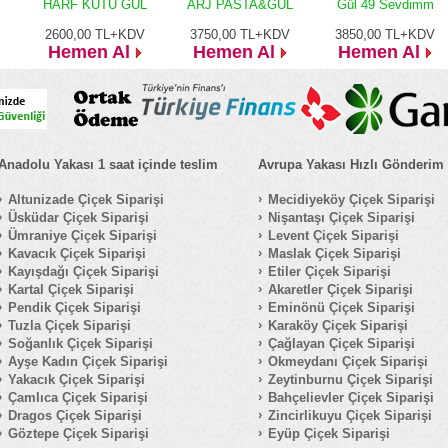
HARF KUTU GÜL
ARJ PASTA&GÜL
Gül 49 Sevdimm
2600,00
TL+KDV
3750,00
TL+KDV
3850,00
TL+KDV
Hemen Al
Hemen Al
Hemen Al
Anadolu Yakası 1 saat içinde teslim
Avrupa Yakası Hızlı Gönderim
Altunizade Çiçek Siparişi
Mecidiyeköy Çiçek Siparişi
Üsküdar Çiçek Siparişi
Nişantaşı Çiçek Siparişi
Ümraniye Çiçek Siparişi
Levent Çiçek Siparişi
Kavacık Çiçek Siparişi
Maslak Çiçek Siparişi
Kayışdağı Çiçek Siparişi
Etiler Çiçek Siparişi
Kartal Çiçek Siparişi
Akaretler Çiçek Siparişi
Pendik Çiçek Siparişi
Eminönü Çiçek Siparişi
Tuzla Çiçek Siparişi
Karaköy Çiçek Siparişi
Soğanlık Çiçek Siparişi
Çağlayan Çiçek Siparişi
Ayşe Kadın Çiçek Siparişi
Okmeydanı Çiçek Siparişi
Yakacık Çiçek Siparişi
Zeytinburnu Çiçek Siparişi
Çamlıca Çiçek Siparişi
Bahçelievler Çiçek Siparişi
Dragos Çiçek Siparişi
Zincirlikuyu Çiçek Siparişi
Göztepe Çiçek Siparişi
Eyüp Çiçek Siparişi