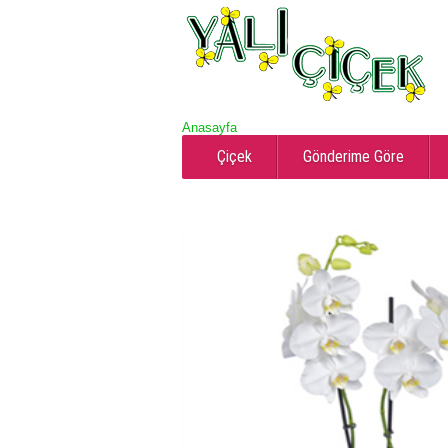
Anasayfa
Çiçek
Gönderime Göre