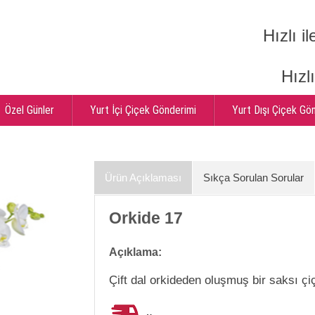
Hızlı il
Hızl
Özel Günler
Yurt İçi Çiçek Gönderimi
Yurt Dışı Çiçek Gö
Ürün Açıklaması
Sıkça Sorulan Sorular
Orkide 17
Açıklama:
Çift dal orkideden oluşmuş bir saksı çiç