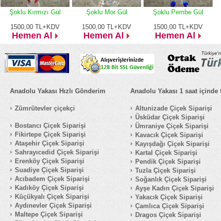
Şoklu Kırmızı Gül
Şoklu Mor Gül
Şoklu Pembe Gül
1500,00
TL+KDV
1500,00
TL+KDV
1500,00
TL+KDV
Hemen Al
Hemen Al
Hemen Al
Anadolu Yakası Hızlı Gönderim
Anadolu Yakası 1 saat içinde 
Zümrütevler çiçekçi
Altunizade Çiçek Siparişi
Üsküdar Çiçek Siparişi
Bostancı Çiçek Siparişi
Ümraniye Çiçek Siparişi
Fikirtepe Çiçek Siparişi
Kavacık Çiçek Siparişi
Ataşehir Çiçek Siparişi
Kayışdağı Çiçek Siparişi
Sahrayıcedid Çiçek Siparişi
Kartal Çiçek Siparişi
Erenköy Çiçek Siparişi
Pendik Çiçek Siparişi
Suadiye Çiçek Siparişi
Tuzla Çiçek Siparişi
Acıbadem Çiçek Siparişi
Soğanlık Çiçek Siparişi
Kadıköy Çiçek Siparişi
Ayşe Kadın Çiçek Siparişi
Küçükyalı Çiçek Siparişi
Yakacık Çiçek Siparişi
Aydınevler Çiçek Siparişi
Çamlıca Çiçek Siparişi
Maltepe Çiçek Siparişi
Dragos Çiçek Siparişi