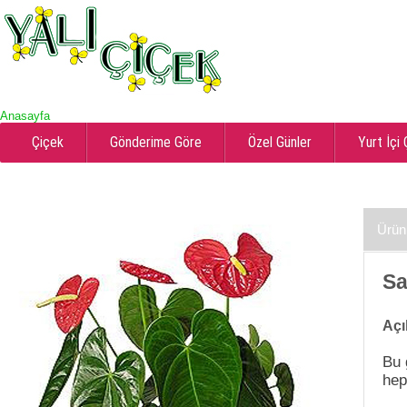
Anasayfa
Çiçek
Gönderime Göre
Özel Günler
Yurt İçi
Ürün
Sa
Açı
Bu 
hep