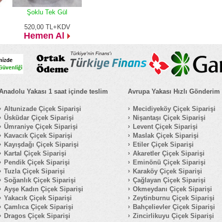
Şoklu Tek Gül
520,00
TL+KDV
Hemen Al
Anadolu Yakası 1 saat içinde teslim
Avrupa Yakası Hızlı Gönderim
Altunizade Çiçek Siparişi
Mecidiyeköy Çiçek Siparişi
Üsküdar Çiçek Siparişi
Nişantaşı Çiçek Siparişi
Ümraniye Çiçek Siparişi
Levent Çiçek Siparişi
Kavacık Çiçek Siparişi
Maslak Çiçek Siparişi
Kayışdağı Çiçek Siparişi
Etiler Çiçek Siparişi
Kartal Çiçek Siparişi
Akaretler Çiçek Siparişi
Pendik Çiçek Siparişi
Eminönü Çiçek Siparişi
Tuzla Çiçek Siparişi
Karaköy Çiçek Siparişi
Soğanlık Çiçek Siparişi
Çağlayan Çiçek Siparişi
Ayşe Kadın Çiçek Siparişi
Okmeydanı Çiçek Siparişi
Yakacık Çiçek Siparişi
Zeytinburnu Çiçek Siparişi
Çamlıca Çiçek Siparişi
Bahçelievler Çiçek Siparişi
Dragos Çiçek Siparişi
Zincirlikuyu Çiçek Siparişi