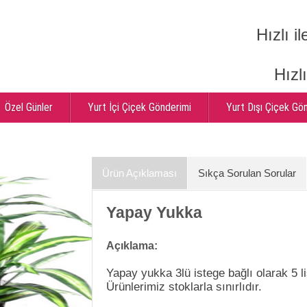
Hızlı il
Hızl
Özel Günler
Yurt İçi Çiçek Gönderimi
Yurt Dışı Çiçek Gö
Ürün Açıklaması
Sıkça Sorulan Sorular
Yapay Yukka
Açıklama:
Yapay yukka 3lü istege bağlı olarak 5 lis
Ürünlerimiz stoklarla sınırlıdır.