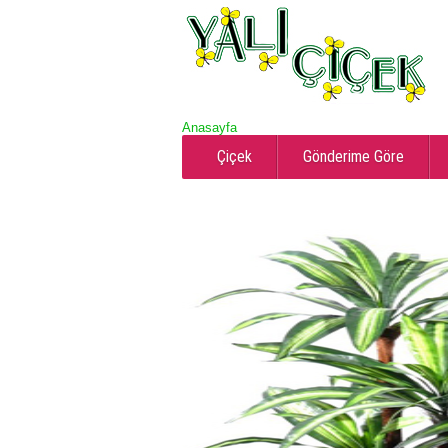
Anasayfa
Çiçek
Gönderime Göre