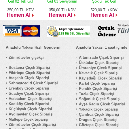
Gül 02 Tek Gül
Gül 03 Seviyorum
Şoklu Tek Gül
350,00
TL+KDV
350,00
TL+KDV
520,00
TL+KDV
Hemen Al
Hemen Al
Hemen Al
Anadolu Yakası Hızlı Gönderim
Anadolu Yakası 1 saat içinde 
Zümrütevler çiçekçi
Altunizade Çiçek Siparişi
Üsküdar Çiçek Siparişi
Bostancı Çiçek Siparişi
Ümraniye Çiçek Siparişi
Fikirtepe Çiçek Siparişi
Kavacık Çiçek Siparişi
Ataşehir Çiçek Siparişi
Kayışdağı Çiçek Siparişi
Sahrayıcedid Çiçek Siparişi
Kartal Çiçek Siparişi
Erenköy Çiçek Siparişi
Pendik Çiçek Siparişi
Suadiye Çiçek Siparişi
Tuzla Çiçek Siparişi
Acıbadem Çiçek Siparişi
Soğanlık Çiçek Siparişi
Kadıköy Çiçek Siparişi
Ayşe Kadın Çiçek Siparişi
Küçükyalı Çiçek Siparişi
Yakacık Çiçek Siparişi
Aydınevler Çiçek Siparişi
Çamlıca Çiçek Siparişi
Maltepe Çiçek Siparişi
Dragos Çiçek Siparişi
Zümrütevler Çiçek Siparişi
Göztepe Çiçek Siparişi