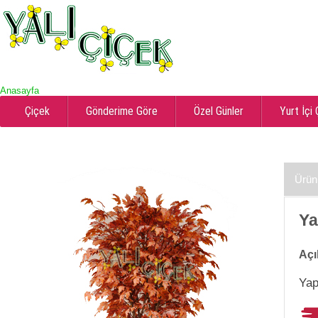
Anasayfa
Çiçek
Gönderime Göre
Özel Günler
Yurt İçi
Ürün
Ya
Açı
Yap