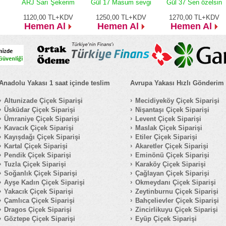
ARJ Sarı Şekerim
Gül 17 Masum sevgi
Gül 37 Sen özelsin
1120,00
TL+KDV
1250,00
TL+KDV
1270,00
TL+KDV
Hemen Al
Hemen Al
Hemen Al
Anadolu Yakası 1 saat içinde teslim
Avrupa Yakası Hızlı Gönderim
Altunizade Çiçek Siparişi
Mecidiyeköy Çiçek Siparişi
Üsküdar Çiçek Siparişi
Nişantaşı Çiçek Siparişi
Ümraniye Çiçek Siparişi
Levent Çiçek Siparişi
Kavacık Çiçek Siparişi
Maslak Çiçek Siparişi
Kayışdağı Çiçek Siparişi
Etiler Çiçek Siparişi
Kartal Çiçek Siparişi
Akaretler Çiçek Siparişi
Pendik Çiçek Siparişi
Eminönü Çiçek Siparişi
Tuzla Çiçek Siparişi
Karaköy Çiçek Siparişi
Soğanlık Çiçek Siparişi
Çağlayan Çiçek Siparişi
Ayşe Kadın Çiçek Siparişi
Okmeydanı Çiçek Siparişi
Yakacık Çiçek Siparişi
Zeytinburnu Çiçek Siparişi
Çamlıca Çiçek Siparişi
Bahçelievler Çiçek Siparişi
Dragos Çiçek Siparişi
Zincirlikuyu Çiçek Siparişi
Göztepe Çiçek Siparişi
Eyüp Çiçek Siparişi