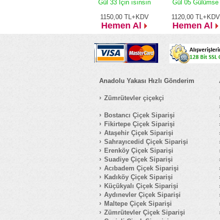
Gül 33 İçin ısınsın
Gül 05 Gülümse
1150,00
TL+KDV
1120,00
TL+KDV
Hemen Al
Hemen Al
Anadolu Yakası Hızlı Gönderim
Zümrütevler çiçekçi
Bostancı Çiçek Siparişi
Fikirtepe Çiçek Siparişi
Ataşehir Çiçek Siparişi
Sahrayıcedid Çiçek Siparişi
Erenköy Çiçek Siparişi
Suadiye Çiçek Siparişi
Acıbadem Çiçek Siparişi
Kadıköy Çiçek Siparişi
Küçükyalı Çiçek Siparişi
Aydınevler Çiçek Siparişi
Maltepe Çiçek Siparişi
Zümrütevler Çiçek Siparişi