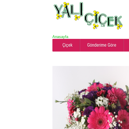
Anasayfa
Çiçek
Gönderime Göre