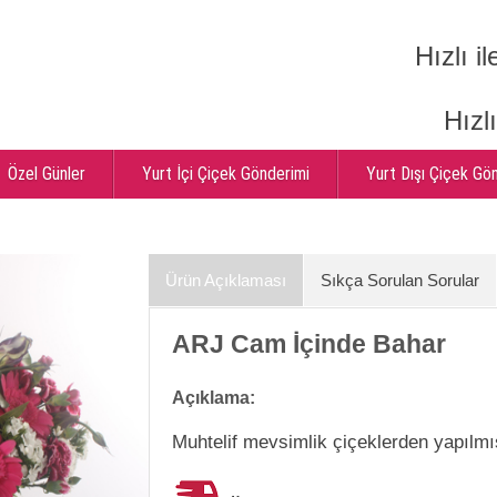
Hızlı il
Hızl
Özel Günler
Yurt İçi Çiçek Gönderimi
Yurt Dışı Çiçek Gö
Ürün Açıklaması
Sıkça Sorulan Sorular
ARJ Cam İçinde Bahar
Açıklama:
Muhtelif mevsimlik çiçeklerden yapılmı