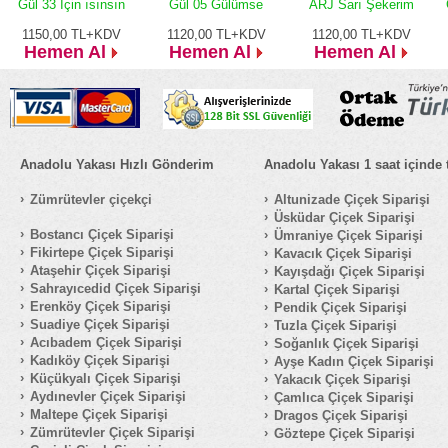
Gül 33 İçin ısınsın
Gül 05 Gülümse
ARJ Sarı Şekerim
1150,00
TL+KDV
1120,00
TL+KDV
1120,00
TL+KDV
Hemen Al
Hemen Al
Hemen Al
Anadolu Yakası Hızlı Gönderim
Anadolu Yakası 1 saat içinde 
Zümrütevler çiçekçi
Altunizade Çiçek Siparişi
Üsküdar Çiçek Siparişi
Bostancı Çiçek Siparişi
Ümraniye Çiçek Siparişi
Fikirtepe Çiçek Siparişi
Kavacık Çiçek Siparişi
Ataşehir Çiçek Siparişi
Kayışdağı Çiçek Siparişi
Sahrayıcedid Çiçek Siparişi
Kartal Çiçek Siparişi
Erenköy Çiçek Siparişi
Pendik Çiçek Siparişi
Suadiye Çiçek Siparişi
Tuzla Çiçek Siparişi
Acıbadem Çiçek Siparişi
Soğanlık Çiçek Siparişi
Kadıköy Çiçek Siparişi
Ayşe Kadın Çiçek Siparişi
Küçükyalı Çiçek Siparişi
Yakacık Çiçek Siparişi
Aydınevler Çiçek Siparişi
Çamlıca Çiçek Siparişi
Maltepe Çiçek Siparişi
Dragos Çiçek Siparişi
Zümrütevler Çiçek Siparişi
Göztepe Çiçek Siparişi