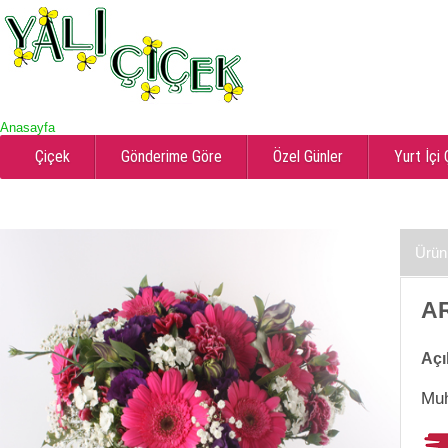
Anasayfa
Çiçek
Gönderime Göre
Özel Günler
Yurt İçi
Ürün
AR
Açı
Muh