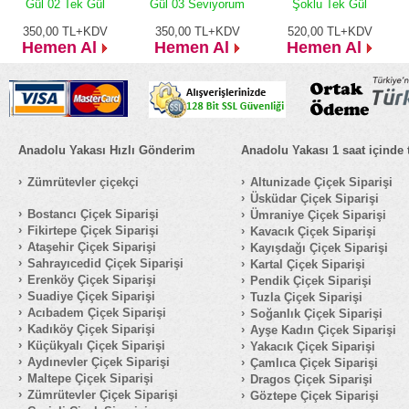
Gül 02 Tek Gül
Gül 03 Seviyorum
Şoklu Tek Gül
350,00
TL+KDV
350,00
TL+KDV
520,00
TL+KDV
Hemen Al
Hemen Al
Hemen Al
Anadolu Yakası Hızlı Gönderim
Anadolu Yakası 1 saat içinde 
Zümrütevler çiçekçi
Altunizade Çiçek Siparişi
Üsküdar Çiçek Siparişi
Bostancı Çiçek Siparişi
Ümraniye Çiçek Siparişi
Fikirtepe Çiçek Siparişi
Kavacık Çiçek Siparişi
Ataşehir Çiçek Siparişi
Kayışdağı Çiçek Siparişi
Sahrayıcedid Çiçek Siparişi
Kartal Çiçek Siparişi
Erenköy Çiçek Siparişi
Pendik Çiçek Siparişi
Suadiye Çiçek Siparişi
Tuzla Çiçek Siparişi
Acıbadem Çiçek Siparişi
Soğanlık Çiçek Siparişi
Kadıköy Çiçek Siparişi
Ayşe Kadın Çiçek Siparişi
Küçükyalı Çiçek Siparişi
Yakacık Çiçek Siparişi
Aydınevler Çiçek Siparişi
Çamlıca Çiçek Siparişi
Maltepe Çiçek Siparişi
Dragos Çiçek Siparişi
Zümrütevler Çiçek Siparişi
Göztepe Çiçek Siparişi