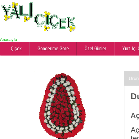
Anasayfa
Çiçek
Gönderime Göre
Özel Günler
Yurt İçi
Ürün
D
Aç
Aç
te