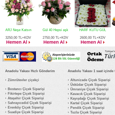
ARJ Neşe Katsın
Gül 40 Hepsi aşk
HARF KUTU GÜL
3250,00
TL+KDV
2750,00
TL+KDV
2600,00
TL+KDV
Hemen Al
Hemen Al
Hemen Al
Anadolu Yakası Hızlı Gönderim
Anadolu Yakası 1 saat içinde 
Zümrütevler çiçekçi
Altunizade Çiçek Siparişi
Üsküdar Çiçek Siparişi
Bostancı Çiçek Siparişi
Ümraniye Çiçek Siparişi
Fikirtepe Çiçek Siparişi
Kavacık Çiçek Siparişi
Ataşehir Çiçek Siparişi
Kayışdağı Çiçek Siparişi
Sahrayıcedid Çiçek Siparişi
Kartal Çiçek Siparişi
Erenköy Çiçek Siparişi
Pendik Çiçek Siparişi
Suadiye Çiçek Siparişi
Tuzla Çiçek Siparişi