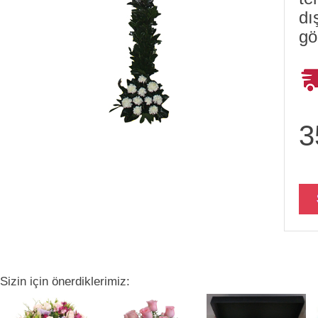
dı
gö
3
Sizin için önerdiklerimiz: