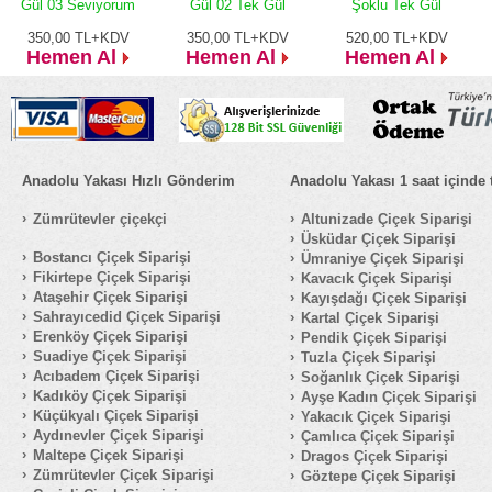
Gül 03 Seviyorum
Gül 02 Tek Gül
Şoklu Tek Gül
350,00
TL+KDV
350,00
TL+KDV
520,00
TL+KDV
Hemen Al
Hemen Al
Hemen Al
Anadolu Yakası Hızlı Gönderim
Anadolu Yakası 1 saat içinde 
Zümrütevler çiçekçi
Altunizade Çiçek Siparişi
Üsküdar Çiçek Siparişi
Bostancı Çiçek Siparişi
Ümraniye Çiçek Siparişi
Fikirtepe Çiçek Siparişi
Kavacık Çiçek Siparişi
Ataşehir Çiçek Siparişi
Kayışdağı Çiçek Siparişi
Sahrayıcedid Çiçek Siparişi
Kartal Çiçek Siparişi
Erenköy Çiçek Siparişi
Pendik Çiçek Siparişi
Suadiye Çiçek Siparişi
Tuzla Çiçek Siparişi
Acıbadem Çiçek Siparişi
Soğanlık Çiçek Siparişi
Kadıköy Çiçek Siparişi
Ayşe Kadın Çiçek Siparişi
Küçükyalı Çiçek Siparişi
Yakacık Çiçek Siparişi
Aydınevler Çiçek Siparişi
Çamlıca Çiçek Siparişi
Maltepe Çiçek Siparişi
Dragos Çiçek Siparişi
Zümrütevler Çiçek Siparişi
Göztepe Çiçek Siparişi