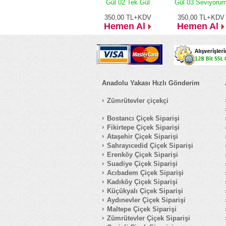
Gül 02 Tek Gül
Gül 03 Seviyoru
350,00
TL+KDV
350,00
TL+KDV
Hemen Al
Hemen Al
Anadolu Yakası Hızlı Gönderim
Zümrütevler çiçekçi
Bostancı Çiçek Siparişi
Fikirtepe Çiçek Siparişi
Ataşehir Çiçek Siparişi
Sahrayıcedid Çiçek Siparişi
Erenköy Çiçek Siparişi
Suadiye Çiçek Siparişi
Acıbadem Çiçek Siparişi
Kadıköy Çiçek Siparişi
Küçükyalı Çiçek Siparişi
Aydınevler Çiçek Siparişi
Maltepe Çiçek Siparişi
Zümrütevler Çiçek Siparişi