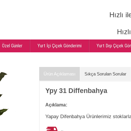
Hızlı il
Hızl
Özel Günler
Yurt İçi Çiçek Gönderimi
Yurt Dışı Çiçek Gö
Ürün Açıklaması
Sıkça Sorulan Sorular
Ypy 31 Diffenbahya
Açıklama:
Yapay Difenbahya Ürünlerimiz stoklarla 