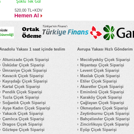
m
Şoklu Tek Gül
520,00
TL+KDV
Hemen Al
Anadolu Yakası 1 saat içinde teslim
Avrupa Yakası Hızlı Gönderim
Altunizade Çiçek Siparişi
Mecidiyeköy Çiçek Siparişi
Üsküdar Çiçek Siparişi
Nişantaşı Çiçek Siparişi
Ümraniye Çiçek Siparişi
Levent Çiçek Siparişi
Kavacık Çiçek Siparişi
Maslak Çiçek Siparişi
Kayışdağı Çiçek Siparişi
Etiler Çiçek Siparişi
Kartal Çiçek Siparişi
Akaretler Çiçek Siparişi
Pendik Çiçek Siparişi
Eminönü Çiçek Siparişi
Tuzla Çiçek Siparişi
Karaköy Çiçek Siparişi
Soğanlık Çiçek Siparişi
Çağlayan Çiçek Siparişi
Ayşe Kadın Çiçek Siparişi
Okmeydanı Çiçek Siparişi
Yakacık Çiçek Siparişi
Zeytinburnu Çiçek Siparişi
Çamlıca Çiçek Siparişi
Bahçelievler Çiçek Siparişi
Dragos Çiçek Siparişi
Zincirlikuyu Çiçek Siparişi
Göztepe Çiçek Siparişi
Eyüp Çiçek Siparişi