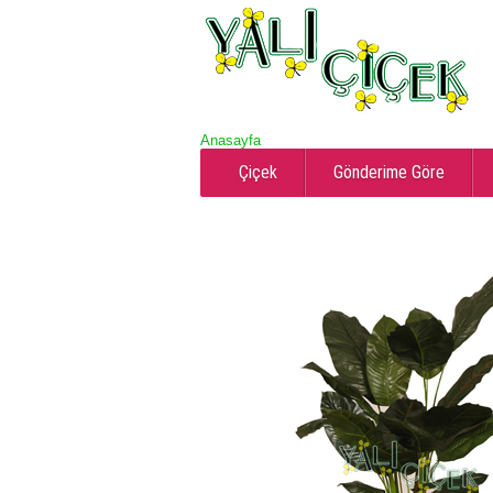
Anasayfa
Çiçek
Gönderime Göre