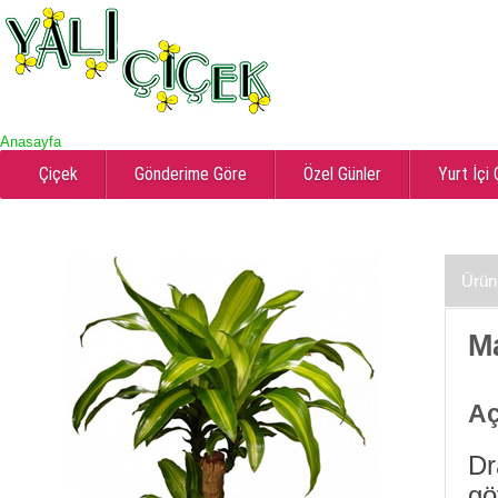
Anasayfa
Çiçek
Gönderime Göre
Özel Günler
Yurt İçi
Ürün
M
Aç
Dr
gö