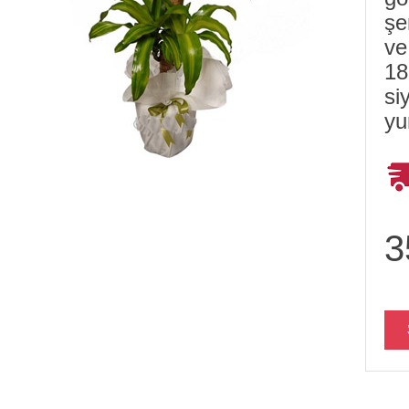
şe
ve
18
si
y
3