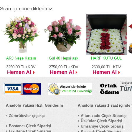
Sizin için önerdiklerimiz:
ARJ Neşe Katsın
Gül 40 Hepsi aşk
HARF KUTU GÜL
3250,00
TL+KDV
2750,00
TL+KDV
2600,00
TL+KDV
Hemen Al
Hemen Al
Hemen Al
Anadolu Yakası Hızlı Gönderim
Anadolu Yakası 1 saat içinde 
Zümrütevler çiçekçi
Altunizade Çiçek Siparişi
Üsküdar Çiçek Siparişi
Bostancı Çiçek Siparişi
Ümraniye Çiçek Siparişi
Fikirtepe Çiçek Siparişi
Kavacık Çiçek Siparişi