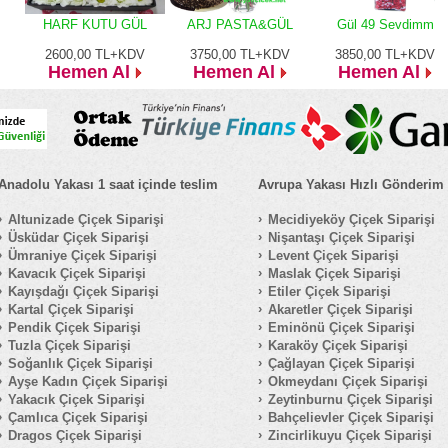
HARF KUTU GÜL
ARJ PASTA&GÜL
Gül 49 Sevdimm
2600,00
TL+KDV
3750,00
TL+KDV
3850,00
TL+KDV
Hemen Al
Hemen Al
Hemen Al
Anadolu Yakası 1 saat içinde teslim
Avrupa Yakası Hızlı Gönderim
Altunizade Çiçek Siparişi
Mecidiyeköy Çiçek Siparişi
Üsküdar Çiçek Siparişi
Nişantaşı Çiçek Siparişi
Ümraniye Çiçek Siparişi
Levent Çiçek Siparişi
Kavacık Çiçek Siparişi
Maslak Çiçek Siparişi
Kayışdağı Çiçek Siparişi
Etiler Çiçek Siparişi
Kartal Çiçek Siparişi
Akaretler Çiçek Siparişi
Pendik Çiçek Siparişi
Eminönü Çiçek Siparişi
Tuzla Çiçek Siparişi
Karaköy Çiçek Siparişi
Soğanlık Çiçek Siparişi
Çağlayan Çiçek Siparişi
Ayşe Kadın Çiçek Siparişi
Okmeydanı Çiçek Siparişi
Yakacık Çiçek Siparişi
Zeytinburnu Çiçek Siparişi
Çamlıca Çiçek Siparişi
Bahçelievler Çiçek Siparişi
Dragos Çiçek Siparişi
Zincirlikuyu Çiçek Siparişi