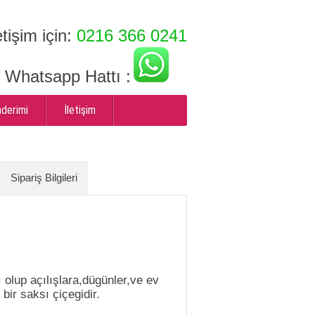
etişim için:
0216 366 0241
ı Whatsapp Hattı :
nderimi
İletişim
Sipariş Bilgileri
olup açılışlara,dügünler,ve ev
bir saksı çiçegidir.