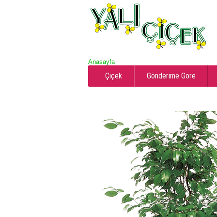
Anasayfa
Çiçek
Gönderime Göre