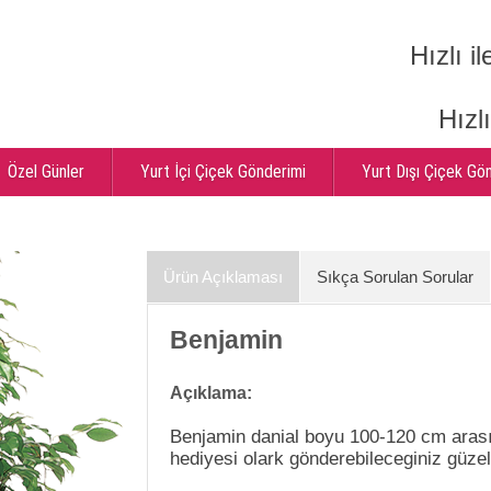
Hızlı il
Hızl
Özel Günler
Yurt İçi Çiçek Gönderimi
Yurt Dışı Çiçek Gö
Ürün Açıklaması
Sıkça Sorulan Sorular
Benjamin
Açıklama:
Benjamin danial boyu 100-120 cm arası 
hediyesi olark gönderebileceginiz güzel 