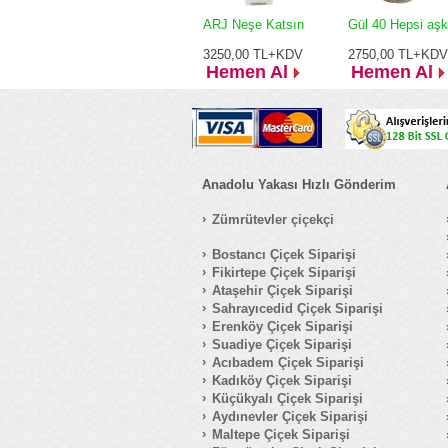
ARJ Neşe Katsın
Gül 40 Hepsi aşk
3250,00
TL+KDV
2750,00
TL+KDV
Hemen Al
Hemen Al
Anadolu Yakası Hızlı Gönderim
Zümrütevler çiçekçi
Bostancı Çiçek Siparişi
Fikirtepe Çiçek Siparişi
Ataşehir Çiçek Siparişi
Sahrayıcedid Çiçek Siparişi
Erenköy Çiçek Siparişi
Suadiye Çiçek Siparişi
Acıbadem Çiçek Siparişi
Kadıköy Çiçek Siparişi
Küçükyalı Çiçek Siparişi
Aydınevler Çiçek Siparişi
Maltepe Çiçek Siparişi