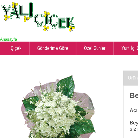
Anasayfa
Çiçek
Gönderime Göre
Özel Günler
Yurt İçi
Ürün
Be
Açı
Bey
siz