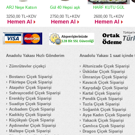
ARJ Neşe Katsın
Gül 40 Hepsi aşk
HARF KUTU GÜL
3250,00
TL+KDV
2750,00
TL+KDV
2600,00
TL+KDV
Hemen Al
Hemen Al
Hemen Al
Anadolu Yakası Hızlı Gönderim
Anadolu Yakası 1 saat içinde 
Zümrütevler çiçekçi
Altunizade Çiçek Siparişi
Üsküdar Çiçek Siparişi
Bostancı Çiçek Siparişi
Ümraniye Çiçek Siparişi
Fikirtepe Çiçek Siparişi
Kavacık Çiçek Siparişi
Ataşehir Çiçek Siparişi
Kayışdağı Çiçek Siparişi
Sahrayıcedid Çiçek Siparişi
Kartal Çiçek Siparişi
Erenköy Çiçek Siparişi
Pendik Çiçek Siparişi
Suadiye Çiçek Siparişi
Tuzla Çiçek Siparişi
Acıbadem Çiçek Siparişi
Soğanlık Çiçek Siparişi
Kadıköy Çiçek Siparişi
Ayşe Kadın Çiçek Siparişi
Küçükyalı Çiçek Siparişi
Yakacık Çiçek Siparişi
Aydınevler Çiçek Siparişi
Çamlıca Çiçek Siparişi
Maltepe Çiçek Siparişi
Dragos Çiçek Siparişi