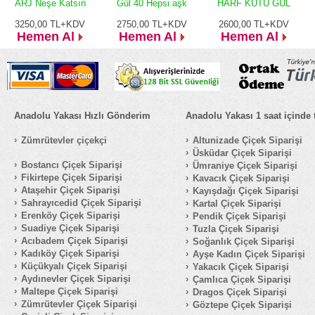
ARJ Neşe Katsın
Gül 40 Hepsi aşk
HARF KUTU GÜL
3250,00
TL+KDV
2750,00
TL+KDV
2600,00
TL+KDV
Hemen Al
Hemen Al
Hemen Al
Anadolu Yakası Hızlı Gönderim
Anadolu Yakası 1 saat içinde 
Zümrütevler çiçekçi
Altunizade Çiçek Siparişi
Üsküdar Çiçek Siparişi
Bostancı Çiçek Siparişi
Ümraniye Çiçek Siparişi
Fikirtepe Çiçek Siparişi
Kavacık Çiçek Siparişi
Ataşehir Çiçek Siparişi
Kayışdağı Çiçek Siparişi
Sahrayıcedid Çiçek Siparişi
Kartal Çiçek Siparişi
Erenköy Çiçek Siparişi
Pendik Çiçek Siparişi
Suadiye Çiçek Siparişi
Tuzla Çiçek Siparişi
Acıbadem Çiçek Siparişi
Soğanlık Çiçek Siparişi
Kadıköy Çiçek Siparişi
Ayşe Kadın Çiçek Siparişi
Küçükyalı Çiçek Siparişi
Yakacık Çiçek Siparişi
Aydınevler Çiçek Siparişi
Çamlıca Çiçek Siparişi
Maltepe Çiçek Siparişi
Dragos Çiçek Siparişi
Zümrütevler Çiçek Siparişi
Göztepe Çiçek Siparişi