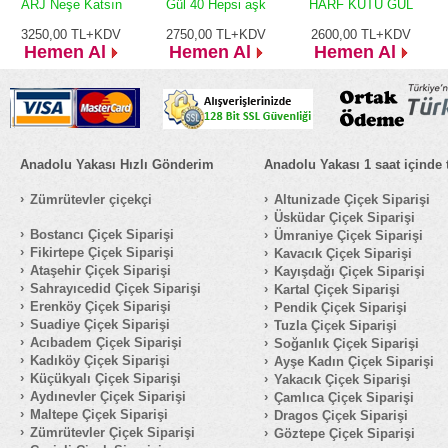
ARJ Neşe Katsın
Gül 40 Hepsi aşk
HARF KUTU GÜL
3250,00
TL+KDV
2750,00
TL+KDV
2600,00
TL+KDV
Hemen Al
Hemen Al
Hemen Al
Anadolu Yakası Hızlı Gönderim
Anadolu Yakası 1 saat içinde 
Zümrütevler çiçekçi
Altunizade Çiçek Siparişi
Üsküdar Çiçek Siparişi
Bostancı Çiçek Siparişi
Ümraniye Çiçek Siparişi
Fikirtepe Çiçek Siparişi
Kavacık Çiçek Siparişi
Ataşehir Çiçek Siparişi
Kayışdağı Çiçek Siparişi
Sahrayıcedid Çiçek Siparişi
Kartal Çiçek Siparişi
Erenköy Çiçek Siparişi
Pendik Çiçek Siparişi
Suadiye Çiçek Siparişi
Tuzla Çiçek Siparişi
Acıbadem Çiçek Siparişi
Soğanlık Çiçek Siparişi
Kadıköy Çiçek Siparişi
Ayşe Kadın Çiçek Siparişi
Küçükyalı Çiçek Siparişi
Yakacık Çiçek Siparişi
Aydınevler Çiçek Siparişi
Çamlıca Çiçek Siparişi
Maltepe Çiçek Siparişi
Dragos Çiçek Siparişi
Zümrütevler Çiçek Siparişi
Göztepe Çiçek Siparişi