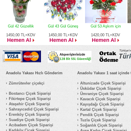
Gül 42 Güzellik
Gül 43 Gül Güneş
Gül 53 Aşkım için
1450,00
TL+KDV
1450,00
TL+KDV
1420,00
TL+KDV
Hemen Al
Hemen Al
Hemen Al
Anadolu Yakası Hızlı Gönderim
Anadolu Yakası 1 saat içinde 
Zümrütevler çiçekçi
Altunizade Çiçek Siparişi
Üsküdar Çiçek Siparişi
Bostancı Çiçek Siparişi
Ümraniye Çiçek Siparişi
Fikirtepe Çiçek Siparişi
Kavacık Çiçek Siparişi
Ataşehir Çiçek Siparişi
Kayışdağı Çiçek Siparişi
Sahrayıcedid Çiçek Siparişi
Kartal Çiçek Siparişi
Erenköy Çiçek Siparişi
Pendik Çiçek Siparişi
Suadiye Çiçek Siparişi
Tuzla Çiçek Siparişi
Acıbadem Çiçek Siparişi
Soğanlık Çiçek Siparişi
Kadıköy Çiçek Siparişi
Ayşe Kadın Çiçek Siparişi