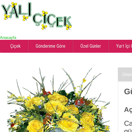
Anasayfa
Çiçek
Gönderime Göre
Özel Günler
Yurt İçi
Ürün
Gü
Aç
Ca
gü