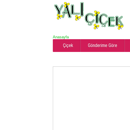
Anasayfa
Çiçek
Gönderime Göre