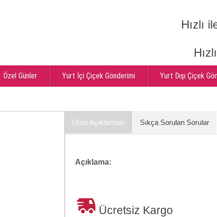
Hızlı il
Hızl
Özel Günler
Yurt İçi Çiçek Gönderimi
Yurt Dışı Çiçek Gö
Ürün Açıklaması
Sıkça Sorulan Sorular
Açıklama:
Ücretsiz Kargo