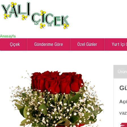
Anasayfa
Çiçek
Gönderime Göre
Özel Günler
Yurt İçi
Ürün
Gü
Açı
vaz