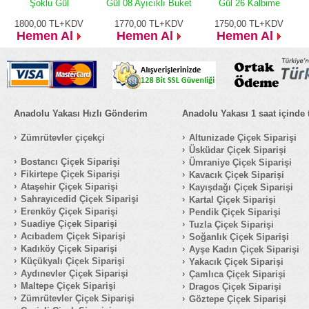
Şoklu Gül
Gül 08 Ayıcıklı Buket
Gül 26 Kalbime
1800,00
TL+KDV
1770,00
TL+KDV
1750,00
TL+KDV
Hemen Al
Hemen Al
Hemen Al
Anadolu Yakası Hızlı Gönderim
Anadolu Yakası 1 saat içinde 
Zümrütevler çiçekçi
Altunizade Çiçek Siparişi
Üsküdar Çiçek Siparişi
Bostancı Çiçek Siparişi
Ümraniye Çiçek Siparişi
Fikirtepe Çiçek Siparişi
Kavacık Çiçek Siparişi
Ataşehir Çiçek Siparişi
Kayışdağı Çiçek Siparişi
Sahrayıcedid Çiçek Siparişi
Kartal Çiçek Siparişi
Erenköy Çiçek Siparişi
Pendik Çiçek Siparişi
Suadiye Çiçek Siparişi
Tuzla Çiçek Siparişi
Acıbadem Çiçek Siparişi
Soğanlık Çiçek Siparişi
Kadıköy Çiçek Siparişi
Ayşe Kadın Çiçek Siparişi
Küçükyalı Çiçek Siparişi
Yakacık Çiçek Siparişi
Aydınevler Çiçek Siparişi
Çamlıca Çiçek Siparişi
Maltepe Çiçek Siparişi
Dragos Çiçek Siparişi
Zümrütevler Çiçek Siparişi
Göztepe Çiçek Siparişi